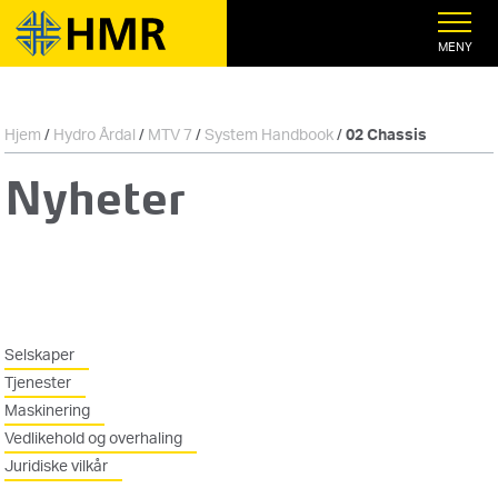
MENY
Hjem
/
Hydro Årdal
/
MTV 7
/
System Handbook
/
02 Chassis
Nyheter
Selskaper
Tjenester
Maskinering
Vedlikehold og overhaling
Juridiske vilkår